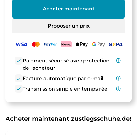
Acheter maintenant
Proposer un prix
check
Paiement sécurisé avec protection
info_outline
de l'acheteur
check
Facture automatique par e-mail
info_outline
check
Transmission simple en temps réel
info_outline
Acheter maintenant zustiegsschuhe.de!