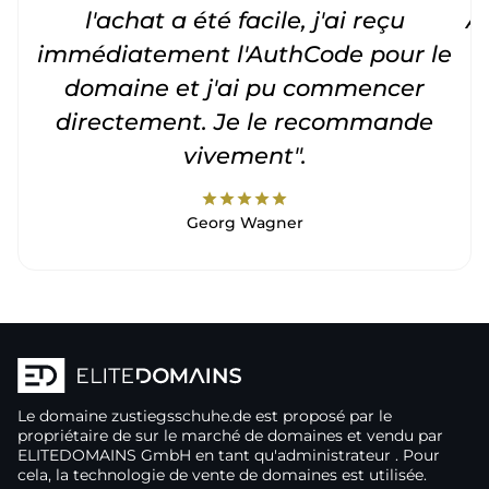
l'achat a été facile, j'ai reçu
A
immédiatement l'AuthCode pour le
c
domaine et j'ai pu commencer
directement. Je le recommande
vivement".
star
star
star
star
star
Georg Wagner
Le domaine
zustiegsschuhe.de
est proposé par le
propriétaire de
sur le marché de domaines
et vendu par
ELITEDOMAINS GmbH en tant qu'administrateur
. Pour
cela, la technologie de vente de domaines
est utilisée.