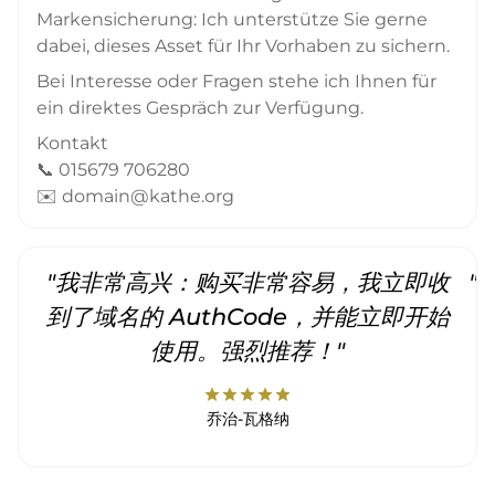
Markensicherung: Ich unterstütze Sie gerne
dabei, dieses Asset für Ihr Vorhaben zu sichern.
Bei Interesse oder Fragen stehe ich Ihnen für
ein direktes Gespräch zur Verfügung.
Kontakt
📞 015679 706280
✉️ domain@kathe.org
"我非常高兴：购买非常容易，我立即收
"
到了域名的 AuthCode，并能立即开始
使用。强烈推荐！"
star
star
star
star
star
乔治-瓦格纳